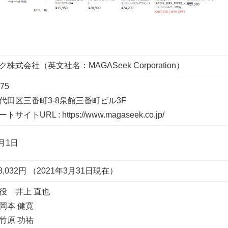
株式会社（英文社名：MAGASeek Corporation）
75
代田区三番町3-8泉館三番町ビル3F
イトURL : https://www.magaseek.co.jp/
4月1日
618,032円 （2021年3月31日現在）
役 井上 直也
岡本 健寛
竹原 功祐