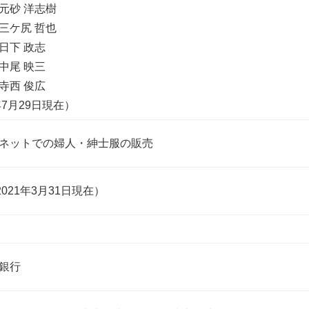
元砂 洋志樹
三ケ尻 哲也
日下 政志
中尾 映三
寺西 俊広
年7月29日現在）
ネットでの婦人・紳士服の販売
2021年3月31日現在）
銀行