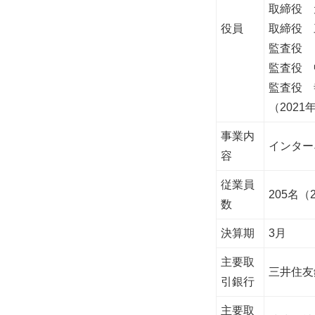
取締役 
役員
取締役 
監査役 
監査役 
監査役 
（2021
事業内
インター
容
従業員
205名（
数
決算期
3月
主要取
三井住友
引銀行
主要取