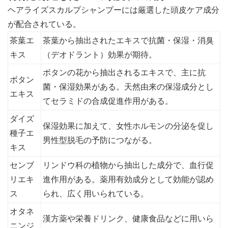
ヘアライズスカルプシャンプーには厳選した頭皮ケア成分
が配合されている。
茶葉エ
茶葉から抽出されたエキスで抗菌・保湿・消臭
キス
（デオドラント）効果が期待。
ボタンの花から抽出されるエキスで、主に抗
ボタン
菌・保湿効果がある。天然由来の保湿成分とし
エキス
てセラミドの合成促進作用がある。
ダイズ
保湿効果に加えて、女性ホルモンの分泌を促し
種子エ
男性型脱毛の予防につながる。
キス
センブ
リンドウ科の植物から抽出した成分で、血行促
リエキ
進作用がある。薬用有効成分として効能が認め
ス
られ、広く用いられている。
オタネ
漢方薬や栄養ドリンク、健康食品などに用いら
ニンジ