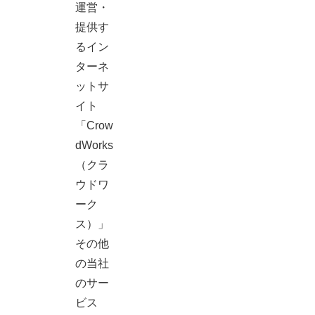
運営・
提供す
るイン
ターネ
ットサ
イト
「Crow
dWorks
（クラ
ウドワ
ーク
ス）」
その他
の当社
のサー
ビス