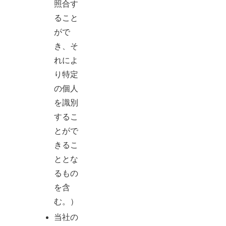
照合す
ること
がで
き、そ
れによ
り特定
の個人
を識別
するこ
とがで
きるこ
ととな
るもの
を含
む。）
当社の